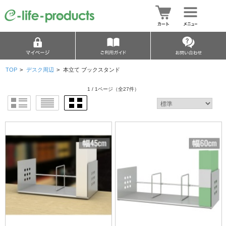
TOP
>
デスク周辺
>
本立て ブックスタンド
1 / 1ページ
（全27件）