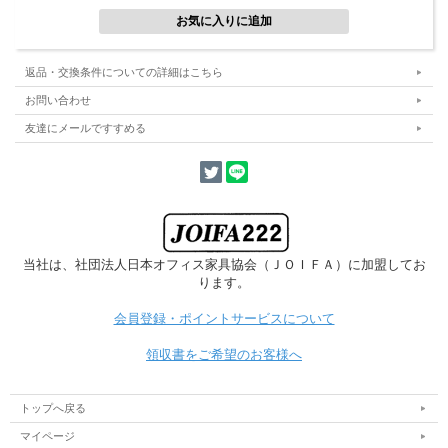
幅が190mmの1列タイプなのでデスクの空いたスペースに置けます。
ベースと仕切りを差し込むだけの簡単組立で届いたらすぐに使えます。
ベースの上に書類や本が置けるので机の天板に傷や汚れが付くのを防げます。
返品・交換条件についての詳細はこちら
お問い合わせ
友達にメールですすめる
当社は、社団法人日本オフィス家具協会
（ＪＯＩＦＡ）に加盟してお
ります。
会員登録・ポイントサービスについて
領収書をご希望のお客様へ
トップへ戻る
マイページ