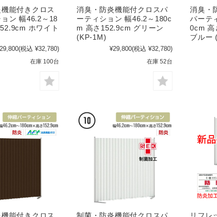
炎機能付きクロス
消臭・防炎機能付クロスパ
消臭・
ン 幅46.2～18
ーティション 幅46.2～180c
パーティ
152.9cm ホワイト
m 高さ152.9cm グリーン
0cm 高
(KP-1M)
ブルー (
29,800
(税込 ¥32,780)
¥29,800
(税込 ¥32,780)
在庫 100台
在庫 52台
炎機能付きクロス
制菌・防炎機能付クロスパ
リフレ