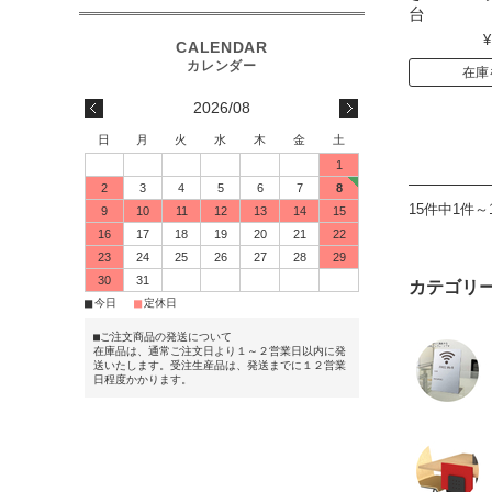
台
¥
在庫
2026/08
日
月
火
水
木
金
土
1
2
3
4
5
6
7
8
15件中1件～
9
10
11
12
13
14
15
16
17
18
19
20
21
22
23
24
25
26
27
28
29
30
31
カテゴリ
■
■
今日
定休日
■ご注文商品の発送について
在庫品は、通常ご注文日より１～２営業日以内に発
送いたします。受注生産品は、発送までに１２営業
日程度かかります。