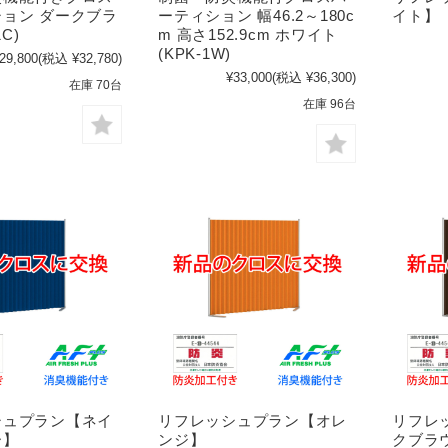
ョン ダークブラ
ーティション 幅46.2～180c
イト】
1C)
m 高さ152.9cm ホワイト
(KPK-1W)
29,800
(税込 ¥32,780)
¥33,000
(税込 ¥36,300)
在庫 70台
在庫 96台
シュプラン【ネイ
リフレッシュプラン【オレ
リフレ
ー】
ンジ】
クブラ