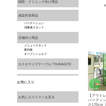
病院・クリニック向け用品
¥
感染対策商品
パーテーション
消毒液スタンド
店舗向け用品
メニュースタンド
案内板
オープンシェルフ
カスタマイズテーブル TSUNAGITE
お気に入り
【アウトレ
お気に入りリストを見る
パーティシ
さ170cm