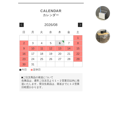
2026/08
日
月
火
水
木
金
土
1
2
3
4
5
6
7
8
9
10
11
12
13
14
15
16
17
18
19
20
21
22
23
24
25
26
27
28
29
30
31
■
■
今日
定休日
■ご注文商品の発送について
在庫品は、通常ご注文日より１～２営業日以内に発
送いたします。受注生産品は、発送までに１２営業
日程度かかります。