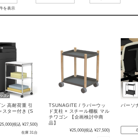
7件を表示
ン 高耐荷重 引
TSUNAGITE / ラバーウッ
パーソ
ャスター付き (S
ド支柱 × スチール棚板 マル
チワゴン 【企画検討中商
品】
25,000
(税込 ¥27,500)
¥25,000
(税込 ¥27,500)
在庫 31台