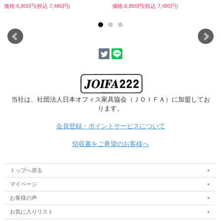
価格:6,800円(税込 7,480円)
価格:6,800円(税込 7,480円)
仕切りがスライド可能なので、収納するものに合わせてしっかり固定できるため本
が倒れにくいです
■確かな強度を備えた設計
当社は、社団法人日本オフィス家具協会
（ＪＯＩＦＡ）に加盟してお
ります。
会員登録・ポイントサービスについて
領収書をご希望のお客様へ
トップへ戻る
マイページ
お客様の声
お気に入りリスト