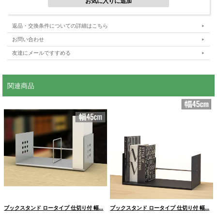
側板にはマグネットを使ってメモや付箋を貼ることができ、使いやすくカスタマイ
ズ可能。
塗装には錆びや汚れに強いパウダーコーティングを施し、長く美しくお使いいただ
返品・交換条件についての詳細はこちら
けます。
お問い合わせ
友達にメールですすめる
■調整可能で便利
関連商品
ブックスタンド ロータイプ 仕切り付 幅...
ブックスタンド ロータイプ 仕切り付 幅...