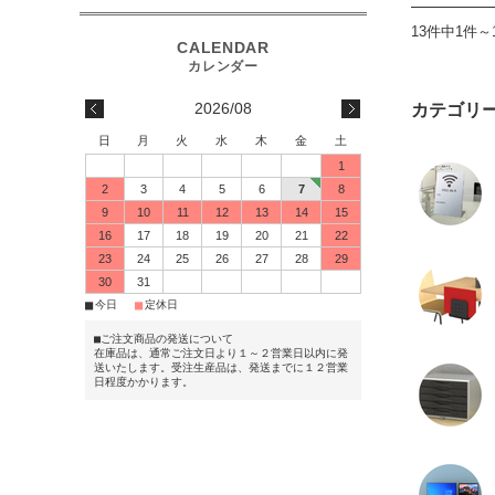
13件中1件～
2026/08
カテゴリ
日
月
火
水
木
金
土
1
2
3
4
5
6
7
8
9
10
11
12
13
14
15
16
17
18
19
20
21
22
23
24
25
26
27
28
29
30
31
■
■
今日
定休日
■ご注文商品の発送について
在庫品は、通常ご注文日より１～２営業日以内に発
送いたします。受注生産品は、発送までに１２営業
日程度かかります。