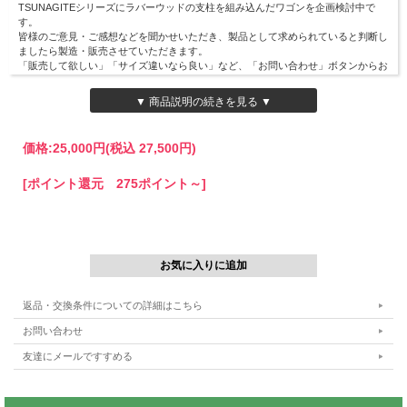
TSUNAGITEシリーズにラバーウッドの支柱を組み込んだワゴンを企画検討中で
す。
皆様のご意見・ご感想などを聞かせいただき、製品として求められていると判断し
ましたら製造・販売させていただきます。
「販売して欲しい」「サイズ違いなら良い」など、「お問い合わせ」ボタンからお
寄せください。
▼ 商品説明の続きを見る ▼
TSUNAGITEとは
価格:
25,000円
(税込 27,500円)
TSUNAGITEは、環境性能が高いラバーウッドとス
[ポイント還元 275ポイント～]
チールを組み合わせた製品のブランドです。
ナチュラルカラーのラバーウッドと上品なサテンブ
ラックカラーがインダストリアルでモダンな空間を
演出します。
日本国内で生産され、丁寧に仕上げお客様のもとへ
お届けいたします。
返品・交換条件についての詳細はこちら
ラバーウッド支柱が特徴のおしゃれなワゴン
お問い合わせ
友達にメールですすめる