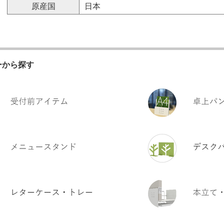
原産国
日本
ーから探す