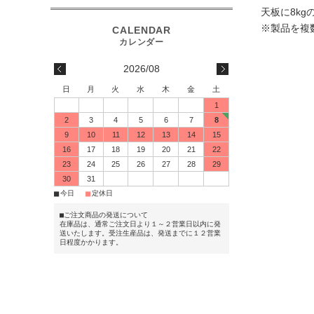
天板に8k
※製品を複
2026/08
日
月
火
水
木
金
土
1
2
3
4
5
6
7
8
9
10
11
12
13
14
15
16
17
18
19
20
21
22
23
24
25
26
27
28
29
30
31
■
■
今日
定休日
■ご注文商品の発送について
在庫品は、通常ご注文日より１～２営業日以内に発
送いたします。受注生産品は、発送までに１２営業
日程度かかります。