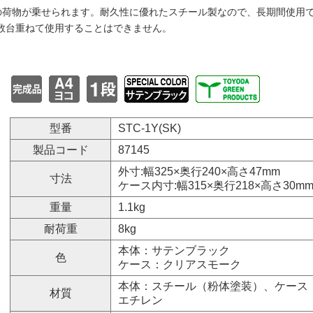
gの荷物が乗せられます。耐久性に優れたスチール製なので、長期間使用
数台重ねて使用することはできません。
型番
STC-1Y(SK)
製品コード
87145
外寸:幅325×奥行240×高さ47mm
寸法
ケース内寸:幅315×奥行218×高さ30m
重量
1.1kg
耐荷重
8kg
本体：サテンブラック
色
ケース：クリアスモーク
本体：スチール（粉体塗装）、ケース
材質
エチレン