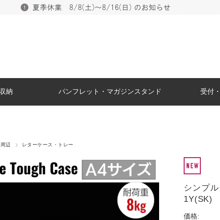
収納
パンフレット・マガジンスタンド
受付
ク周辺
レターケース・トレー
シンプルタ
1Y(SK)
価格: