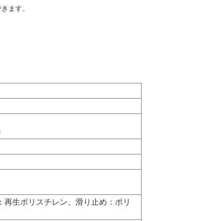
できます。
m
：再生ポリスチレン、滑り止め：ポリ