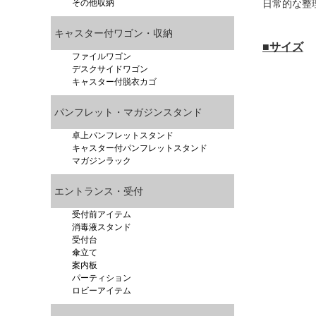
その他収納
日常的な整
キャスター付ワゴン・収納
■サイズ
ファイルワゴン
デスクサイドワゴン
キャスター付脱衣カゴ
パンフレット・マガジンスタンド
卓上パンフレットスタンド
キャスター付パンフレットスタンド
マガジンラック
エントランス・受付
受付前アイテム
消毒液スタンド
受付台
傘立て
案内板
パーティション
ロビーアイテム