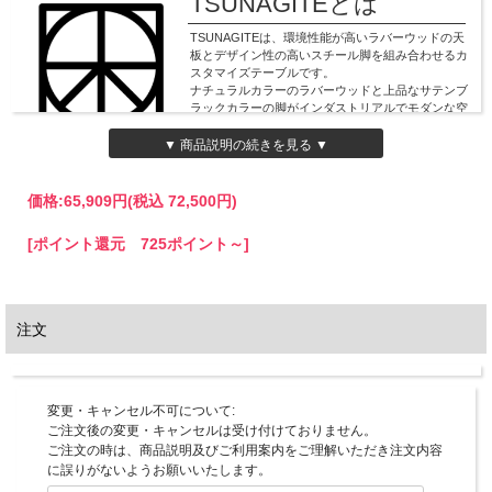
TSUNAGITEとは
TSUNAGITEは、環境性能が高いラバーウッドの天
板とデザイン性の高いスチール脚を組み合わせるカ
スタマイズテーブルです。
ナチュラルカラーのラバーウッドと上品なサテンブ
ラックカラーの脚がインダストリアルでモダンな空
間を演出します。
▼ 商品説明の続きを見る ▼
天板のサイズにより、ダイニングテーブルやカフェ
のテーブル、オフィスや書斎のテーブルなど、お部
屋のデザインにぴったり合うテーブルをお選びいただく事ができます。天板と脚は
価格:
65,909円
(税込 72,500円)
日本国内で生産され、丁寧に仕上げお客様のもとへお届けいたします。
[ポイント還元 725ポイント～]
従業員のモチベーション向上やコミュニケーションの活性化に
注文
変更・キャンセル不可について:
ご注文後の変更・キャンセルは受け付けておりません。
ご注文の時は、商品説明及びご利用案内をご理解いただき注文内容
に誤りがないようお願いいたします。