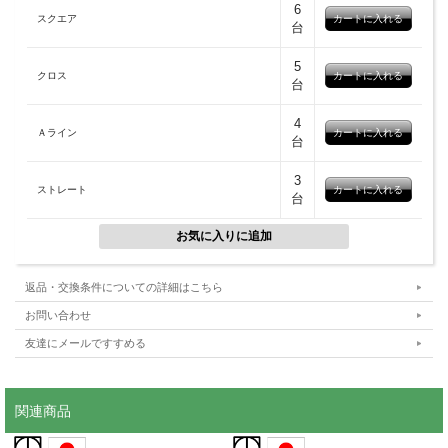
6
境にも配慮しています。
仕上てます。MDF（中質繊維板/中密度
スクエア
台
繊維板）を使用した天板とは違った重
厚感を感じられます。
5
クロス
台
4
Ａライン
台
3
ストレート
台
表面は、シンナーなど揮発性有機化合
角の面取り加工は、シャープな印象を
物（VOC）を含まないUV塗装のダブル
残しつつ安全にも配慮したR3で仕上げ
コーティングにより、表面硬度もH-2H
ています。
と高いので水や汚れに強く、定期的な
返品・交換条件についての詳細はこちら
オイルメンテナンスを必要としません
お問い合わせ
ので気軽に毎日お使いただけます。
友達にメールですすめる
関連商品