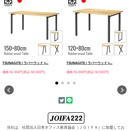
スチール脚は４０角のパイプを使用し
床の状況によりテーブルがぐらつく場
ているので、存在感がありながらスタ
合は、アジャスターで高さの調節が可
イリッシュなテーブルに仕上がってい
能です。
ます。また、艶を抑えたサテンブラッ
クがお部屋に上品な印象を与えます。
スクエア・クロス・Ａライン・ストレ
ートの４種類からお選びいただけま
す。
TSUNAGITE / ラバーウッド ×...
TSUNAGITE / ラバーウッド ×...
価格:60,454円(税込 66,500円)
価格:55,000円(税込 60,500円)
当社は、社団法人日本オフィス家具協会
（ＪＯＩＦＡ）に加盟してお