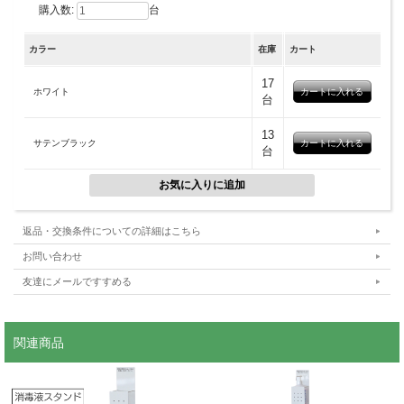
消毒液本体のラベルを見ると、文字や模様の主張が強いものが多く見られます。
購入数:
台
台や机にそのまま置いてしまうと、周りの空間にとけ込みにくくなってしまった
り。
このスタンドに消毒液を収納すればスッキリとした印象をお客様に与え、気持ちよ
カラー
在庫
カート
くお使いいただけます。
一般的な約１リットルサイズのポンプに対応しています。
17
ホワイト
台
※消毒液ポンプは付属していません。
※消毒液収納部の有効寸法は、幅100×奥行97mmです。
13
サテンブラック
台
■２種類の表示シール
返品・交換条件についての詳細はこちら
お問い合わせ
友達にメールですすめる
関連商品