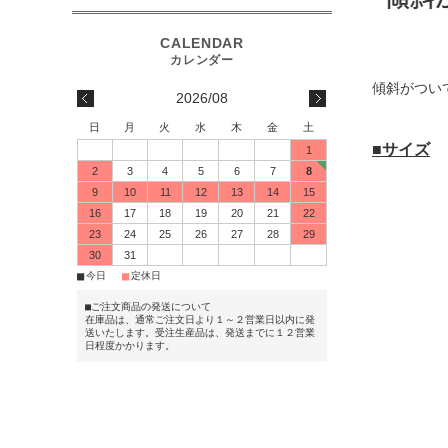
傾斜がつい
2026/08
日
月
火
水
木
金
土
■サイズ
1
2
3
4
5
6
7
8
9
10
11
12
13
14
15
16
17
18
19
20
21
22
23
24
25
26
27
28
29
30
31
■
■
今日
定休日
■ご注文商品の発送について
在庫品は、通常ご注文日より１～２営業日以内に発
送いたします。受注生産品は、発送までに１２営業
日程度かかります。