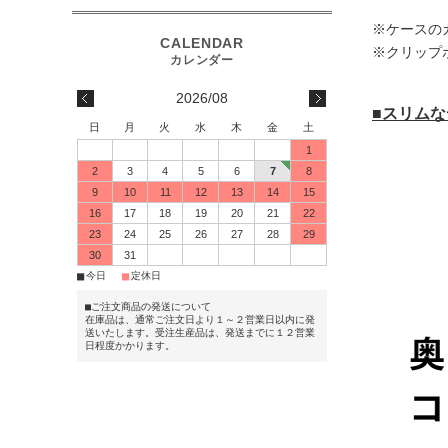
※ケースの
※クリップ
2026/08
■スリム
日
月
火
水
木
金
土
1
2
3
4
5
6
7
8
9
10
11
12
13
14
15
16
17
18
19
20
21
22
23
24
25
26
27
28
29
30
31
■
■
今日
定休日
■ご注文商品の発送について
在庫品は、通常ご注文日より１～２営業日以内に発
送いたします。受注生産品は、発送までに１２営業
日程度かかります。