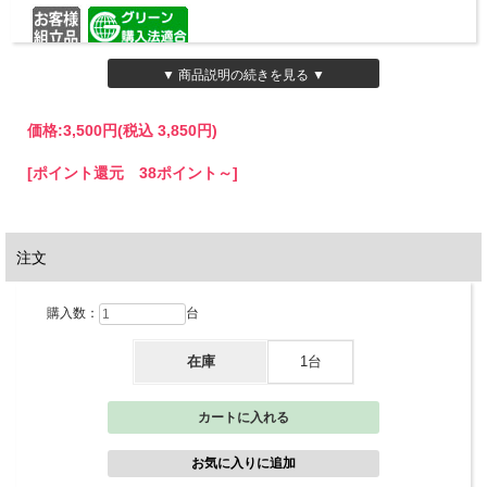
型番
LCS-A
▼ 商品説明の続きを見る ▼
製品コー
87043
ド
価格:
3,500円
(税込 3,850円)
寸法
幅320×奥行240×高さ40mm
重量
0.5kg
[ポイント還元 38ポイント～]
ホワイト
色
ケース：乳白色
スチール（粉体塗装）、スチール丸棒（クロームメッキ）、再生ポリ
材質
スチレン46％
原産国
日本
注文
購入数：
台
在庫
1台