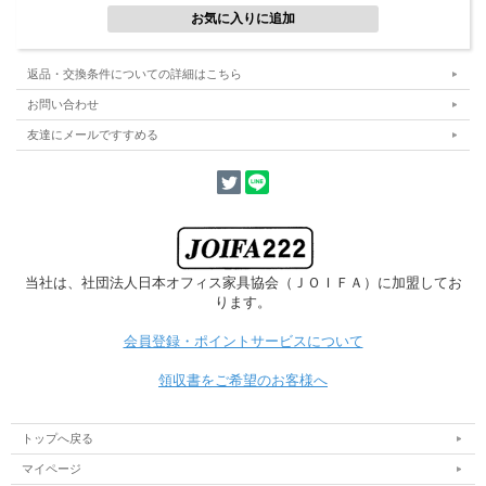
サテンブラックの艶を抑えた質感が、オフィスや商業施設に品よくなじみ、情報掲
示を「空間演出の一部」に変えます。
返品・交換条件についての詳細はこちら
■傾斜のある角度により、高い視認性を確保
お問い合わせ
友達にメールですすめる
当社は、社団法人日本オフィス家具協会
（ＪＯＩＦＡ）に加盟してお
ります。
会員登録・ポイントサービスについて
領収書をご希望のお客様へ
トップへ戻る
マイページ