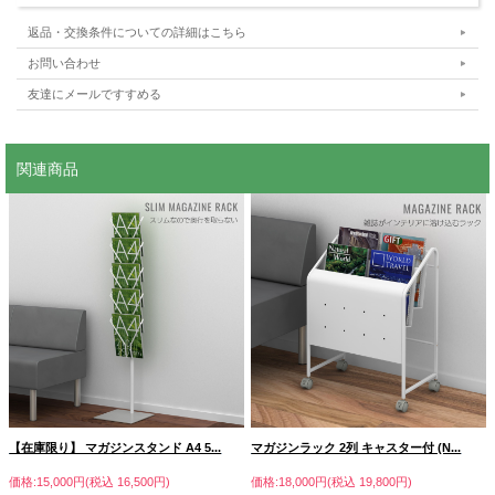
能です。
店舗やオフィス、待合室などに置いていただくと、シルバー×ホワイトの落ち着い
返品・交換条件についての詳細はこちら
た色合いがスッキリとした清潔感のある印象を与え、
お客様にとっても心地よい空間づくりにつながります。
お問い合わせ
友達にメールですすめる
■使い易いトレー
関連商品
【在庫限り】 マガジンスタンド A4 5...
マガジンラック 2列 キャスター付 (N...
価格:15,000円(税込 16,500円)
価格:18,000円(税込 19,800円)