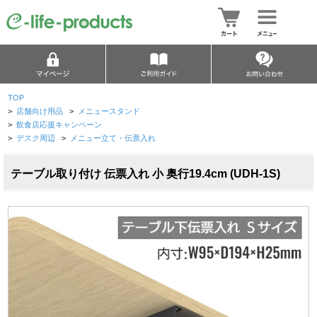
TOP
>
店舗向け用品
>
メニュースタンド
>
飲食店応援キャンペーン
>
デスク周辺
>
メニュー立て・伝票入れ
テーブル取り付け 伝票入れ 小 奥行19.4cm (UDH-1S)