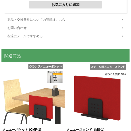
■テーブル広々、掃除もラクラク
返品・交換条件についての詳細はこちら
テーブルの裏に伝票ホルダーを収納すれば、テーブルを広々使えます。 さらに、
お問い合わせ
テーブルの上がスッキリすることで、店内もゆとりのある空間になります。 ま
た、天板の拭き掃除もしやすくなるので清潔面での効率も良くなり、スタッフの負
友達にメールですすめる
担を減らすことにもつながります。
関連商品
■強粘着両面テープで簡単取り付け！木ネジでの設置も可能
メニューポケット (CMP-1)
メニュースタンド（MS-1）